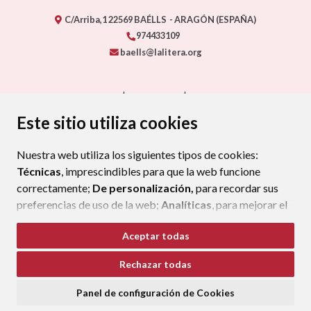
C/Arriba,1
22569
BAÉLLS
- ARAGÓN
(ESPAÑA)
974433109
baells@lalitera.org
CONTACTO
MAPA WEB
AVISO LEGAL
PROTECCIÓN DE DATOS
ACCESIBILIDAD
Este sitio utiliza cookies
POLÍTICA DE COOKIES
Nuestra web utiliza los siguientes tipos de cookies:
ENLAC
Técnicas
, imprescindibles para que la web funcione
correctamente;
De personalización,
para recordar sus
preferencias de uso de la web;
Analíticas
, para mejorar el
funcionamiento de la web y sus servicios.
Aceptar todas
Si acepta pulsando el botón
“Aceptar todas”
Rechazar todas
consideramos que acepta su uso. Si pulsa el botón
“Rechazar todas”
o continúa navegando sin realizar
Panel de configuración de Cookies
ninguna acción, se guardarán las cookies técnicas