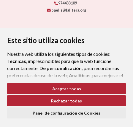
974433109
baells@lalitera.org
CONTACTO
MAPA WEB
AVISO LEGAL
PROTECCIÓN DE DATOS
ACCESIBILIDAD
Este sitio utiliza cookies
POLÍTICA DE COOKIES
Nuestra web utiliza los siguientes tipos de cookies:
ENLAC
Técnicas
, imprescindibles para que la web funcione
correctamente;
De personalización,
para recordar sus
preferencias de uso de la web;
Analíticas
, para mejorar el
funcionamiento de la web y sus servicios.
Aceptar todas
Si acepta pulsando el botón
“Aceptar todas”
Rechazar todas
consideramos que acepta su uso. Si pulsa el botón
“Rechazar todas”
o continúa navegando sin realizar
Panel de configuración de Cookies
ninguna acción, se guardarán las cookies técnicas
imprescindibles. Para personalizar sus preferencias
acceda al
“Panel de configuración de cookies”.