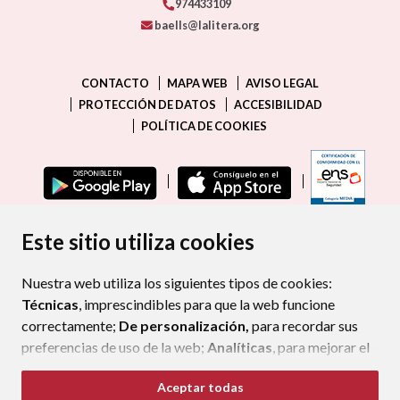
974433109
baells@lalitera.org
CONTACTO
MAPA WEB
AVISO LEGAL
PROTECCIÓN DE DATOS
ACCESIBILIDAD
POLÍTICA DE COOKIES
ENLAC
Este sitio utiliza cookies
Nuestra web utiliza los siguientes tipos de cookies:
Técnicas
, imprescindibles para que la web funcione
correctamente;
De personalización,
para recordar sus
preferencias de uso de la web;
Analíticas
, para mejorar el
funcionamiento de la web y sus servicios.
Aceptar todas