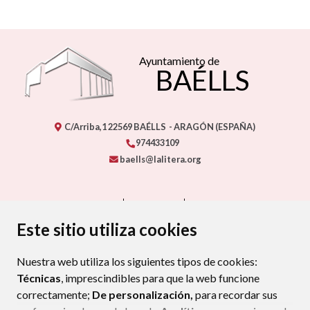
Ayuntamiento de
BAÉLLS
C/Arriba,1
22569
BAÉLLS
- ARAGÓN
(ESPAÑA)
974433109
baells@lalitera.org
CONTACTO
MAPA WEB
AVISO LEGAL
PROTECCIÓN DE DATOS
ACCESIBILIDAD
Este sitio utiliza cookies
POLÍTICA DE COOKIES
Nuestra web utiliza los siguientes tipos de cookies:
ENLAC
Técnicas
, imprescindibles para que la web funcione
correctamente;
De personalización,
para recordar sus