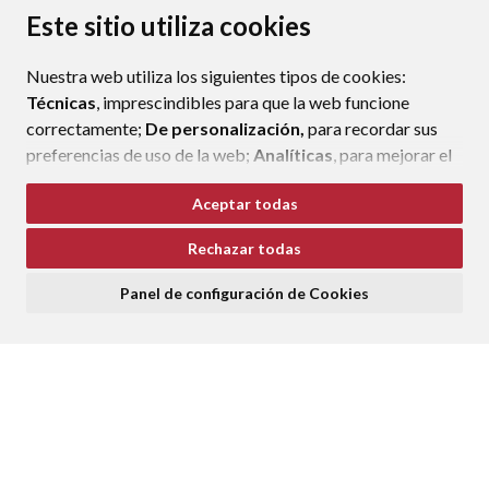
PROTECCIÓN DE DATOS
ACCESIBILIDAD
Este sitio utiliza cookies
POLÍTICA DE COOKIES
Nuestra web utiliza los siguientes tipos de cookies:
ENLAC
Técnicas
, imprescindibles para que la web funcione
correctamente;
De personalización,
para recordar sus
preferencias de uso de la web;
Analíticas
, para mejorar el
funcionamiento de la web y sus servicios.
Aceptar todas
Si acepta pulsando el botón
“Aceptar todas”
Rechazar todas
consideramos que acepta su uso. Si pulsa el botón
“Rechazar todas”
o continúa navegando sin realizar
Panel de configuración de Cookies
ninguna acción, se guardarán las cookies técnicas
imprescindibles. Para personalizar sus preferencias
acceda al
“Panel de configuración de cookies”.
Puede consultar más información, cómo configurarlas y
posibles riesgos en nuestra
Política de Cookies
.