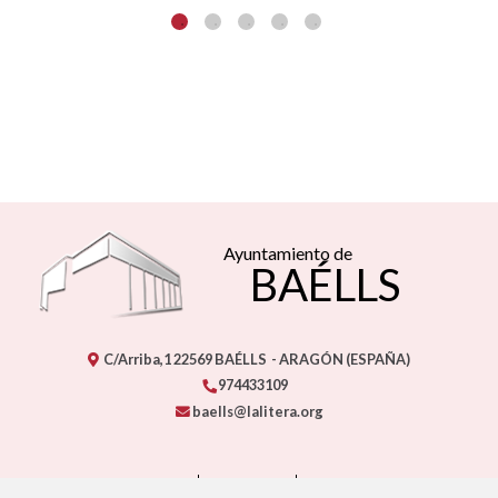
Ayuntamiento de
BAÉLLS
C/Arriba,1
22569
BAÉLLS
- ARAGÓN
(ESPAÑA)
974433109
baells@lalitera.org
CONTACTO
MAPA WEB
AVISO LEGAL