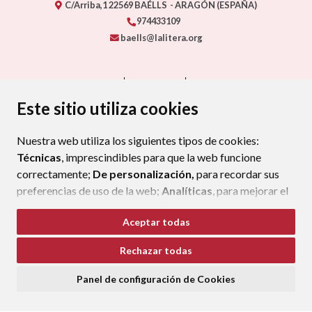
C/Arriba,1
22569
BAÉLLS
- ARAGÓN
(ESPAÑA)
974433109
baells@lalitera.org
CONTACTO
MAPA WEB
AVISO LEGAL
PROTECCIÓN DE DATOS
ACCESIBILIDAD
Este sitio utiliza cookies
POLÍTICA DE COOKIES
Nuestra web utiliza los siguientes tipos de cookies:
ENLAC
Técnicas
, imprescindibles para que la web funcione
correctamente;
De personalización,
para recordar sus
preferencias de uso de la web;
Analíticas
, para mejorar el
funcionamiento de la web y sus servicios.
Aceptar todas
Si acepta pulsando el botón
“Aceptar todas”
Rechazar todas
consideramos que acepta su uso. Si pulsa el botón
“Rechazar todas”
o continúa navegando sin realizar
Panel de configuración de Cookies
ninguna acción, se guardarán las cookies técnicas
imprescindibles. Para personalizar sus preferencias