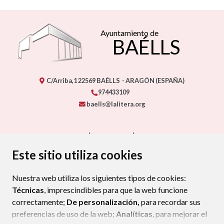
Ayuntamiento de
BAÉLLS
C/Arriba,1
22569
BAÉLLS
- ARAGÓN
(ESPAÑA)
974433109
baells@lalitera.org
CONTACTO
MAPA WEB
AVISO LEGAL
PROTECCIÓN DE DATOS
ACCESIBILIDAD
Este sitio utiliza cookies
POLÍTICA DE COOKIES
Nuestra web utiliza los siguientes tipos de cookies:
ENLAC
Técnicas
, imprescindibles para que la web funcione
correctamente;
De personalización,
para recordar sus
preferencias de uso de la web;
Analíticas
, para mejorar el