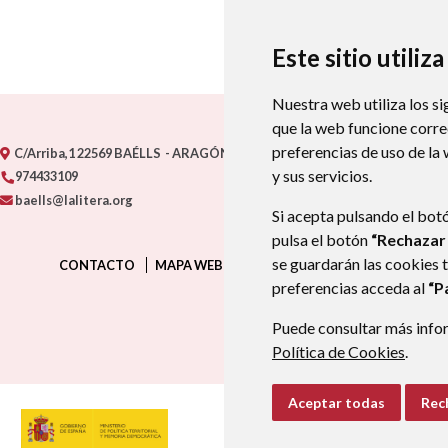
Este sitio utiliz
Nuestra web utiliza los si
que la web funcione corr
preferencias de uso de la
C/Arriba,1
22569
BAÉLLS
- ARAGÓN
(ESPAÑA)
y sus servicios.
974433109
baells@lalitera.org
Si acepta pulsando el bot
pulsa el botón
“Rechazar
se guardarán las cookies 
CONTACTO
MAPA WEB
AVISO LEGAL
PROTECCIÓN D
preferencias acceda al
“P
Puede consultar más infor
Política de Cookies
.
Aceptar todas
Rec