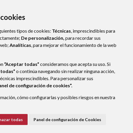
a cookies
guientes tipos de cookies:
Técnicas
, imprescindibles para
ectamente;
De personalización,
para recordar sus
 web;
Analíticas
, para mejorar el funcionamiento de la web
ón
“Aceptar todas”
consideramos que acepta su uso. Si
 todas”
o continúa navegando sin realizar ninguna acción,
técnicas imprescindibles. Para personalizar sus
E DATOS
ACCESIBILIDAD
POLÍTICA DE COOKIES
anel de configuración de cookies”.
ENLACE EXTERNO A
mación, cómo configurarlas y posibles riesgos en nuestra
hazar todas
Panel de configuración de Cookies