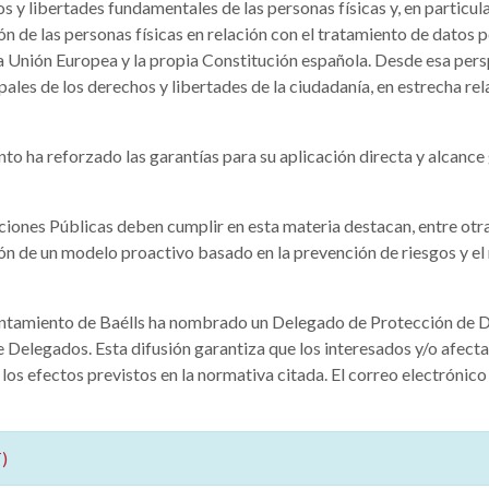
s y libertades fundamentales de las personas físicas y, en particula
ón de las personas físicas en relación con el tratamiento de dato
 Unión Europea y la propia Constitución española. Desde esa perspe
les de los derechos y libertades de la ciudadanía, en estrecha re
o ha reforzado las garantías para su aplicación directa y alcance
ciones Públicas deben cumplir en esta materia destacan, entre otra
ción de un modelo proactivo basado en la prevención de riesgos y
untamiento de Baélls ha nombrado un Delegado de Protección de Da
de Delegados. Esta difusión garantiza que los interesados y/o afect
a los efectos previstos en la normativa citada. El correo electróni
)