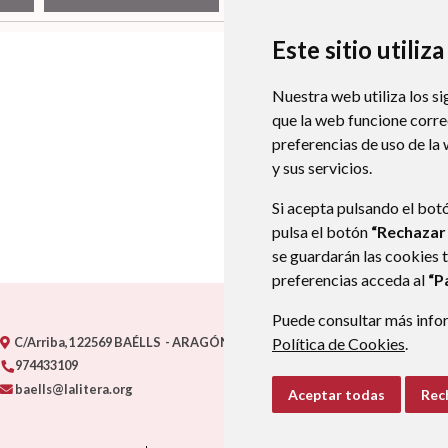
Este sitio utiliz
Nuestra web utiliza los si
que la web funcione corr
preferencias de uso de la
y sus servicios.
Si acepta pulsando el bot
pulsa el botón
“Rechazar
se guardarán las cookies 
preferencias acceda al
“P
Puede consultar más infor
C/Arriba,1
22569
BAÉLLS
- ARAGÓN
(ESPAÑA)
Política de Cookies
.
974433109
baells@lalitera.org
Aceptar todas
Rec