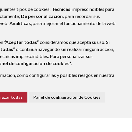
guientes tipos de cookies:
Técnicas
, imprescindibles para
ectamente;
De personalización,
para recordar sus
 web;
Analíticas
, para mejorar el funcionamiento de la web
ón
“Aceptar todas”
consideramos que acepta su uso. Si
 todas”
o continúa navegando sin realizar ninguna acción,
técnicas imprescindibles. Para personalizar sus
anel de configuración de cookies”.
mación, cómo configurarlas y posibles riesgos en nuestra
hazar todas
Panel de configuración de Cookies
E DATOS
ACCESIBILIDAD
POLÍTICA DE COOKIES
ENLACE EXTERNO A