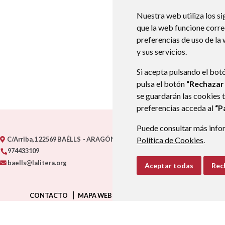
Nuestra web utiliza los si
que la web funcione corr
preferencias de uso de la
y sus servicios.
Si acepta pulsando el bot
pulsa el botón
“Rechazar
se guardarán las cookies 
preferencias acceda al
“P
Puede consultar más infor
C/Arriba,1
22569
BAÉLLS
- ARAGÓN
(ESPAÑA)
Política de Cookies
.
974433109
baells@lalitera.org
Aceptar todas
Rec
CONTACTO
MAPA WEB
AVISO LEGAL
PROTECCIÓN D