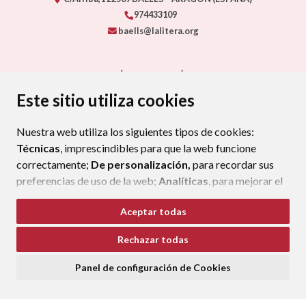
974433109
baells@lalitera.org
CONTACTO
MAPA WEB
AVISO LEGAL
PROTECCIÓN DE DATOS
ACCESIBILIDAD
Este sitio utiliza cookies
POLÍTICA DE COOKIES
Nuestra web utiliza los siguientes tipos de cookies:
ENLAC
Técnicas
, imprescindibles para que la web funcione
correctamente;
De personalización,
para recordar sus
preferencias de uso de la web;
Analíticas
, para mejorar el
funcionamiento de la web y sus servicios.
Aceptar todas
Si acepta pulsando el botón
“Aceptar todas”
Rechazar todas
consideramos que acepta su uso. Si pulsa el botón
“Rechazar todas”
o continúa navegando sin realizar
Panel de configuración de Cookies
ninguna acción, se guardarán las cookies técnicas
imprescindibles. Para personalizar sus preferencias