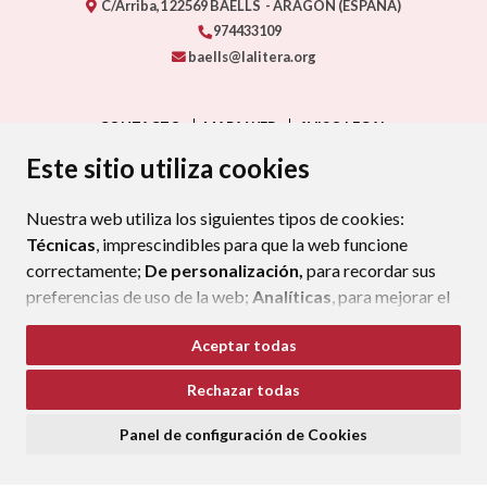
C/Arriba,1
22569
BAÉLLS
- ARAGÓN
(ESPAÑA)
974433109
baells@lalitera.org
CONTACTO
MAPA WEB
AVISO LEGAL
PROTECCIÓN DE DATOS
ACCESIBILIDAD
Este sitio utiliza cookies
POLÍTICA DE COOKIES
Nuestra web utiliza los siguientes tipos de cookies:
ENLAC
Técnicas
, imprescindibles para que la web funcione
correctamente;
De personalización,
para recordar sus
preferencias de uso de la web;
Analíticas
, para mejorar el
funcionamiento de la web y sus servicios.
Aceptar todas
Si acepta pulsando el botón
“Aceptar todas”
Rechazar todas
consideramos que acepta su uso. Si pulsa el botón
“Rechazar todas”
o continúa navegando sin realizar
Panel de configuración de Cookies
ninguna acción, se guardarán las cookies técnicas
imprescindibles. Para personalizar sus preferencias