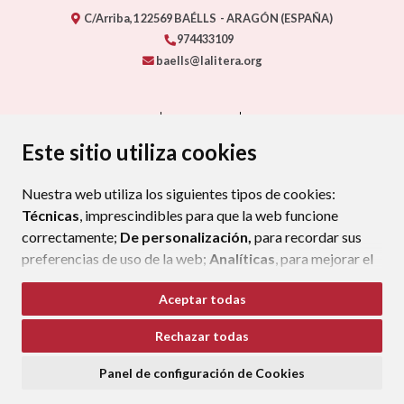
C/Arriba,1
22569
BAÉLLS
- ARAGÓN
(ESPAÑA)
974433109
baells@lalitera.org
CONTACTO
MAPA WEB
AVISO LEGAL
PROTECCIÓN DE DATOS
ACCESIBILIDAD
Este sitio utiliza cookies
POLÍTICA DE COOKIES
Nuestra web utiliza los siguientes tipos de cookies:
ENLAC
Técnicas
, imprescindibles para que la web funcione
correctamente;
De personalización,
para recordar sus
preferencias de uso de la web;
Analíticas
, para mejorar el
funcionamiento de la web y sus servicios.
Aceptar todas
Si acepta pulsando el botón
“Aceptar todas”
Rechazar todas
consideramos que acepta su uso. Si pulsa el botón
“Rechazar todas”
o continúa navegando sin realizar
Panel de configuración de Cookies
ninguna acción, se guardarán las cookies técnicas
imprescindibles. Para personalizar sus preferencias