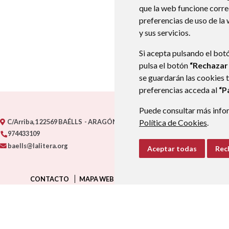
que la web funcione corr
preferencias de uso de la
y sus servicios.
Si acepta pulsando el bot
pulsa el botón
“Rechazar
se guardarán las cookies 
preferencias acceda al
“P
Puede consultar más infor
C/Arriba,1
22569
BAÉLLS
- ARAGÓN
(ESPAÑA)
Política de Cookies
.
974433109
baells@lalitera.org
Aceptar todas
Rec
CONTACTO
MAPA WEB
AVISO LEGAL
PROTECCIÓN D