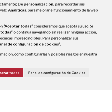
ectamente;
De personalización,
para recordar sus
 web;
Analíticas
, para mejorar el funcionamiento de la web
ón
“Aceptar todas”
consideramos que acepta su uso. Si
 todas”
o continúa navegando sin realizar ninguna acción,
técnicas imprescindibles. Para personalizar sus
anel de configuración de cookies”.
mación, cómo configurarlas y posibles riesgos en nuestra
hazar todas
Panel de configuración de Cookies
E DATOS
ACCESIBILIDAD
POLÍTICA DE COOKIES
ENLACE EXTERNO A