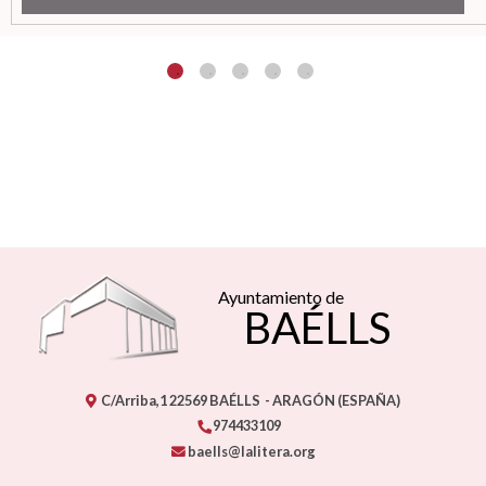
Ayuntamiento de
BAÉLLS
C/Arriba,1
22569
BAÉLLS
- ARAGÓN
(ESPAÑA)
974433109
baells@lalitera.org