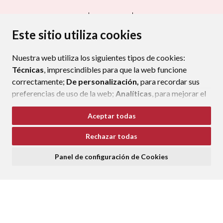
CONTACTO
MAPA WEB
AVISO LEGAL
PROTECCIÓN DE DATOS
ACCESIBILIDAD
Este sitio utiliza cookies
POLÍTICA DE COOKIES
Nuestra web utiliza los siguientes tipos de cookies:
ENLAC
Técnicas
, imprescindibles para que la web funcione
correctamente;
De personalización,
para recordar sus
preferencias de uso de la web;
Analíticas
, para mejorar el
funcionamiento de la web y sus servicios.
Aceptar todas
Si acepta pulsando el botón
“Aceptar todas”
Rechazar todas
consideramos que acepta su uso. Si pulsa el botón
“Rechazar todas”
o continúa navegando sin realizar
Panel de configuración de Cookies
ninguna acción, se guardarán las cookies técnicas
imprescindibles. Para personalizar sus preferencias
acceda al
“Panel de configuración de cookies”.
Puede consultar más información, cómo configurarlas y
posibles riesgos en nuestra
Política de Cookies
.