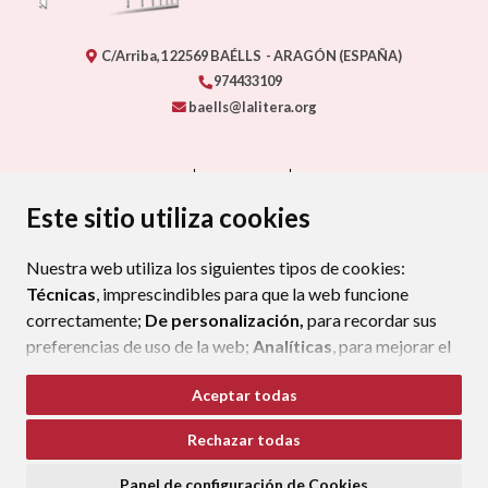
C/Arriba,1
22569
BAÉLLS
- ARAGÓN
(ESPAÑA)
974433109
baells@lalitera.org
CONTACTO
MAPA WEB
AVISO LEGAL
PROTECCIÓN DE DATOS
ACCESIBILIDAD
Este sitio utiliza cookies
POLÍTICA DE COOKIES
Nuestra web utiliza los siguientes tipos de cookies:
ENLAC
Técnicas
, imprescindibles para que la web funcione
correctamente;
De personalización,
para recordar sus
preferencias de uso de la web;
Analíticas
, para mejorar el
funcionamiento de la web y sus servicios.
Aceptar todas
Si acepta pulsando el botón
“Aceptar todas”
Rechazar todas
consideramos que acepta su uso. Si pulsa el botón
“Rechazar todas”
o continúa navegando sin realizar
Panel de configuración de Cookies