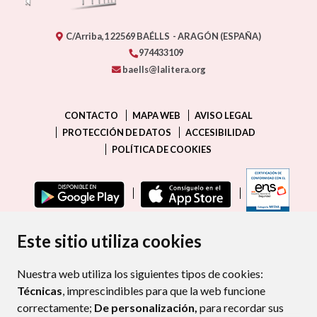
C/Arriba,1
22569
BAÉLLS
- ARAGÓN
(ESPAÑA)
974433109
baells@lalitera.org
CONTACTO
MAPA WEB
AVISO LEGAL
PROTECCIÓN DE DATOS
ACCESIBILIDAD
POLÍTICA DE COOKIES
ENLAC
Este sitio utiliza cookies
Nuestra web utiliza los siguientes tipos de cookies:
Técnicas
, imprescindibles para que la web funcione
correctamente;
De personalización,
para recordar sus