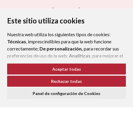
CONTACTO
MAPA WEB
AVISO LEGAL
PROTECCIÓN DE DATOS
ACCESIBILIDAD
Este sitio utiliza cookies
POLÍTICA DE COOKIES
Nuestra web utiliza los siguientes tipos de cookies:
ENLAC
Técnicas
, imprescindibles para que la web funcione
correctamente;
De personalización,
para recordar sus
preferencias de uso de la web;
Analíticas
, para mejorar el
funcionamiento de la web y sus servicios.
Aceptar todas
Si acepta pulsando el botón
“Aceptar todas”
Rechazar todas
consideramos que acepta su uso. Si pulsa el botón
“Rechazar todas”
o continúa navegando sin realizar
Panel de configuración de Cookies
ninguna acción, se guardarán las cookies técnicas
imprescindibles. Para personalizar sus preferencias
acceda al
“Panel de configuración de cookies”.
Puede consultar más información, cómo configurarlas y
posibles riesgos en nuestra
Política de Cookies
.