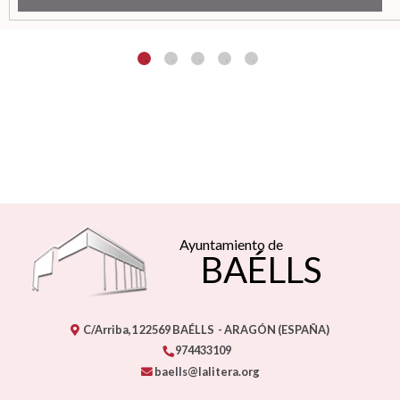
Ayuntamiento de
BAÉLLS
C/Arriba,1
22569
BAÉLLS
- ARAGÓN
(ESPAÑA)
974433109
baells@lalitera.org