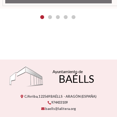
Ayuntamiento de
BAÉLLS
C/Arriba,1
22569
BAÉLLS
- ARAGÓN
(ESPAÑA)
974433109
baells@lalitera.org