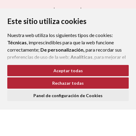
CONTACTO
MAPA WEB
AVISO LEGAL
PROTECCIÓN DE DATOS
ACCESIBILIDAD
Este sitio utiliza cookies
POLÍTICA DE COOKIES
Nuestra web utiliza los siguientes tipos de cookies:
ENLAC
Técnicas
, imprescindibles para que la web funcione
correctamente;
De personalización,
para recordar sus
preferencias de uso de la web;
Analíticas
, para mejorar el
funcionamiento de la web y sus servicios.
Aceptar todas
Si acepta pulsando el botón
“Aceptar todas”
Rechazar todas
consideramos que acepta su uso. Si pulsa el botón
“Rechazar todas”
o continúa navegando sin realizar
Panel de configuración de Cookies
ninguna acción, se guardarán las cookies técnicas
imprescindibles. Para personalizar sus preferencias
acceda al
“Panel de configuración de cookies”.
Puede consultar más información, cómo configurarlas y
posibles riesgos en nuestra
Política de Cookies
.