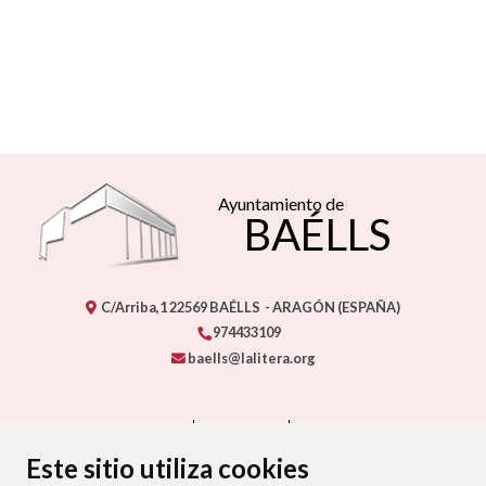
Ayuntamiento de
BAÉLLS
C/Arriba,1
22569
BAÉLLS
- ARAGÓN
(ESPAÑA)
974433109
baells@lalitera.org
CONTACTO
MAPA WEB
AVISO LEGAL
PROTECCIÓN DE DATOS
ACCESIBILIDAD
Este sitio utiliza cookies
POLÍTICA DE COOKIES