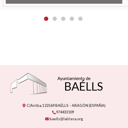
Ayuntamiento de
BAÉLLS
C/Arriba,1
22569
BAÉLLS
- ARAGÓN
(ESPAÑA)
974433109
baells@lalitera.org