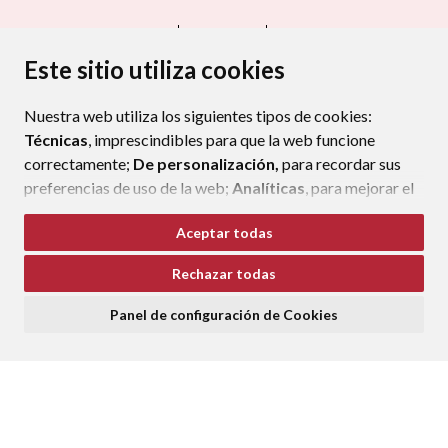
CONTACTO
MAPA WEB
AVISO LEGAL
PROTECCIÓN DE DATOS
ACCESIBILIDAD
Este sitio utiliza cookies
POLÍTICA DE COOKIES
Nuestra web utiliza los siguientes tipos de cookies:
ENLAC
Técnicas
, imprescindibles para que la web funcione
correctamente;
De personalización,
para recordar sus
preferencias de uso de la web;
Analíticas
, para mejorar el
funcionamiento de la web y sus servicios.
Aceptar todas
Si acepta pulsando el botón
“Aceptar todas”
Rechazar todas
consideramos que acepta su uso. Si pulsa el botón
“Rechazar todas”
o continúa navegando sin realizar
Panel de configuración de Cookies
ninguna acción, se guardarán las cookies técnicas
imprescindibles. Para personalizar sus preferencias
acceda al
“Panel de configuración de cookies”.
Puede consultar más información, cómo configurarlas y
posibles riesgos en nuestra
Política de Cookies
.