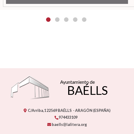
Ayuntamiento de
BAÉLLS
C/Arriba,1
22569
BAÉLLS
- ARAGÓN
(ESPAÑA)
974433109
baells@lalitera.org