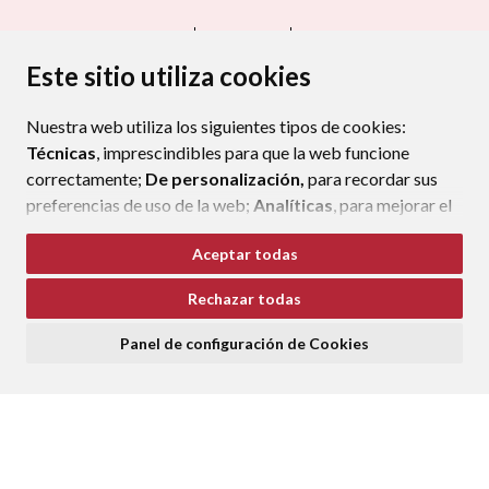
CONTACTO
MAPA WEB
AVISO LEGAL
PROTECCIÓN DE DATOS
ACCESIBILIDAD
Este sitio utiliza cookies
POLÍTICA DE COOKIES
Nuestra web utiliza los siguientes tipos de cookies:
ENLAC
Técnicas
, imprescindibles para que la web funcione
correctamente;
De personalización,
para recordar sus
preferencias de uso de la web;
Analíticas
, para mejorar el
funcionamiento de la web y sus servicios.
Aceptar todas
Si acepta pulsando el botón
“Aceptar todas”
Rechazar todas
consideramos que acepta su uso. Si pulsa el botón
“Rechazar todas”
o continúa navegando sin realizar
Panel de configuración de Cookies
ninguna acción, se guardarán las cookies técnicas
imprescindibles. Para personalizar sus preferencias
acceda al
“Panel de configuración de cookies”.
Puede consultar más información, cómo configurarlas y
posibles riesgos en nuestra
Política de Cookies
.