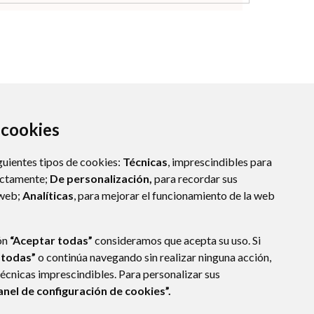
a cookies
guientes tipos de cookies:
Técnicas
, imprescindibles para
ectamente;
De personalización,
para recordar sus
 web;
Analíticas
, para mejorar el funcionamiento de la web
ón
“Aceptar todas”
consideramos que acepta su uso. Si
 todas”
o continúa navegando sin realizar ninguna acción,
técnicas imprescindibles. Para personalizar sus
anel de configuración de cookies”.
E DATOS
ACCESIBILIDAD
POLÍTICA DE COOKIES