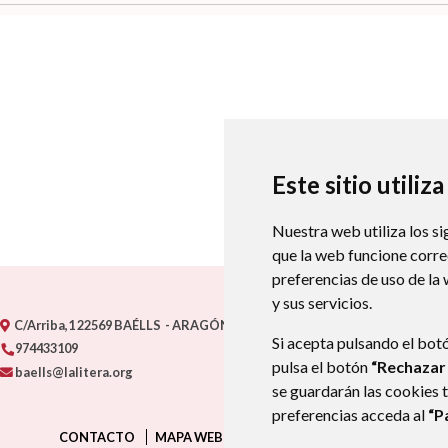
Este sitio utiliz
Nuestra web utiliza los si
que la web funcione corr
preferencias de uso de la
y sus servicios.
C/Arriba,1
22569
BAÉLLS
- ARAGÓN
(ESPAÑA)
Si acepta pulsando el bot
974433109
pulsa el botón
“Rechazar
baells@lalitera.org
se guardarán las cookies 
preferencias acceda al
“P
CONTACTO
MAPA WEB
AVISO LEGAL
PROTECCIÓN D