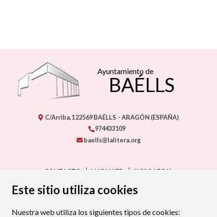
Ayuntamiento de
BAÉLLS
C/Arriba,1
22569
BAÉLLS
- ARAGÓN
(ESPAÑA)
974433109
baells@lalitera.org
CONTACTO
MAPA WEB
AVISO LEGAL
PROTECCIÓN DE DATOS
ACCESIBILIDAD
Este sitio utiliza cookies
POLÍTICA DE COOKIES
Nuestra web utiliza los siguientes tipos de cookies:
ENLAC