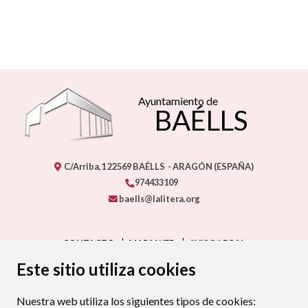
Ayuntamiento de
BAÉLLS
C/Arriba,1
22569
BAÉLLS
- ARAGÓN
(ESPAÑA)
974433109
baells@lalitera.org
CONTACTO
MAPA WEB
AVISO LEGAL
PROTECCIÓN DE DATOS
ACCESIBILIDAD
Este sitio utiliza cookies
POLÍTICA DE COOKIES
Nuestra web utiliza los siguientes tipos de cookies:
ENLAC