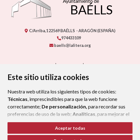
Ayuntamiento de
BAÉLLS
C/Arriba,1
22569
BAÉLLS
- ARAGÓN
(ESPAÑA)
974433109
baells@lalitera.org
CONTACTO
MAPA WEB
AVISO LEGAL
PROTECCIÓN DE DATOS
ACCESIBILIDAD
Este sitio utiliza cookies
POLÍTICA DE COOKIES
Nuestra web utiliza los siguientes tipos de cookies:
ENLAC
Técnicas
, imprescindibles para que la web funcione
correctamente;
De personalización,
para recordar sus
preferencias de uso de la web;
Analíticas
, para mejorar el
funcionamiento de la web y sus servicios.
Aceptar todas
Si acepta pulsando el botón
“Aceptar todas”