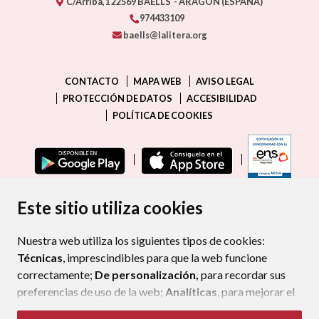
C/Arriba,1
22569
BAÉLLS
- ARAGÓN
(ESPAÑA)
974433109
baells@lalitera.org
CONTACTO
MAPA WEB
AVISO LEGAL
PROTECCIÓN DE DATOS
ACCESIBILIDAD
POLÍTICA DE COOKIES
ENLAC
Este sitio utiliza cookies
Nuestra web utiliza los siguientes tipos de cookies:
Técnicas
, imprescindibles para que la web funcione
correctamente;
De personalización,
para recordar sus
preferencias de uso de la web;
Analíticas
, para mejorar el
funcionamiento de la web y sus servicios.