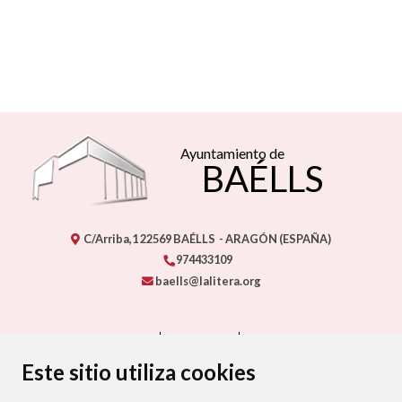
Ayuntamiento de
BAÉLLS
C/Arriba,1
22569
BAÉLLS
- ARAGÓN
(ESPAÑA)
974433109
baells@lalitera.org
CONTACTO
MAPA WEB
AVISO LEGAL
PROTECCIÓN DE DATOS
ACCESIBILIDAD
Este sitio utiliza cookies
POLÍTICA DE COOKIES